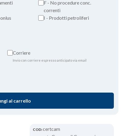
iamenti
F - No procedure conc.
correnti
 onlus
I - Prodotti petroliferi
Corriere
Invio con corriere espresso anticipato via email
ngi al carrello
certcam
COD: