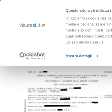
CHI SIAMO
IL BLOG DI VISURASI
SUPPORTO
CONTATTACI
Skip to navigation
Questo sito web utilizza i
Skip to main content
Utilizziamo i cookie per pe
media e per analizzare il no
nostro sito con i nostri par
quali potrebbero combinarle
utilizzo dei loro servizi.
CAMERA DI COMMERCIO
CATASTO
CONSERVATORIA
Home
»
Camera di Commercio
»
Certificato camerale
Mostra dettagli