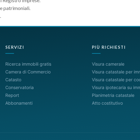
al Registro Imprese.
e patrimoniali.
.
SERVIZI
PIÙ RICHIESTI
Ricerca immobili gratis
Visura camerale
Camera di Commercio
Visura catastale per im
Catasto
Visura catastale per cod
Conservatoria
Visura ipotecaria su im
Report
Planimetria catastale
Abbonamenti
Atto costitutivo