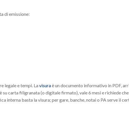
ata di emissione:
e legale e tempi. La
visura
è un documento informativo in PDF, arri
è su carta filigranata (o digitale firmato), vale 6 mesi e richiede ch
fica interna basta la visura; per gare, banche, notai o PA serve il cer