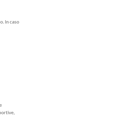
o. In caso
e
portive,