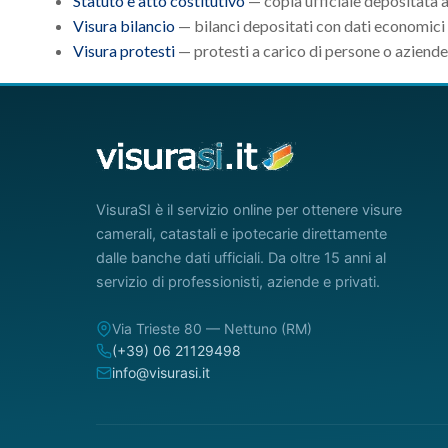
Statuto e atto costitutivo
— copia ufficiale depositata 
Visura bilancio
— bilanci depositati con dati economici 
Visura protesti
— protesti a carico di persone o aziende
VisuraSI è il servizio online per ottenere visure
camerali, catastali e ipotecarie direttamente
dalle banche dati ufficiali. Da oltre 15 anni al
servizio di professionisti, aziende e privati.
Via Trieste 80 — Nettuno (RM)
(+39) 06 21129498
info@visurasi.it