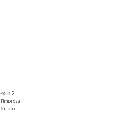
va in 5
e l’impresa
tificato.