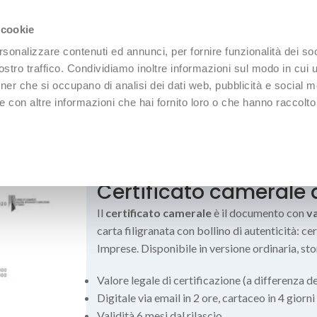
 cookie
rsonalizzare contenuti ed annunci, per fornire funzionalità dei soc
stro traffico. Condividiamo inoltre informazioni sul modo in cui uti
tner che si occupano di analisi dei dati web, pubblicità e social m
 con altre informazioni che hai fornito loro o che hanno raccolto
REPORT
ABBONAMENTI
🔐 Area Abbonati
 di iscrizione alla CCIAA
Certificato camerale d
Il
certificato camerale
è il documento con
va
carta filigranata con bollino di autenticità: cert
Imprese. Disponibile in versione ordinaria, stor
Valore legale di certificazione (a differenza de
Digitale via email in 2 ore, cartaceo in 4 giorni
Validità 6 mesi dal rilascio