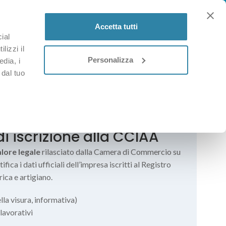
Accetta tutti
ial
ACCEDI / REGISTRATI
0
lizzi il
Personalizza
edia, i
 dal tuo
i iscrizione alla CCIAA
lore legale
rilasciato dalla Camera di Commercio su
ifica i dati ufficiali dell’impresa iscritti al Registro
ica e artigiano.
lla visura, informativa)
 lavorativi