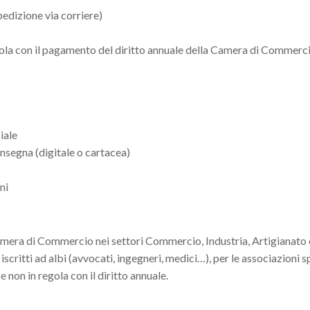
spedizione via corriere)
gola con il pagamento del diritto annuale della Camera di Commerci
iale
consegna (digitale o cartacea)
ni
a Camera di Commercio nei settori Commercio, Industria, Artigianato 
 iscritti ad albi (avvocati, ingegneri, medici…), per le associazioni s
e non in regola con il diritto annuale.