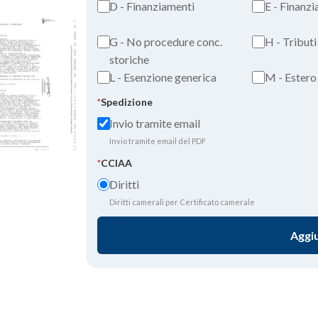
D - Finanziamenti
E - Finanz
G - No procedure conc.
H - Tributi
storiche
L - Esenzione generica
M - Estero
*
Spedizione
Invio tramite email
Invio tramite email del PDF
*
CCIAA
Diritti
Diritti camerali per Certificato camerale
Aggiu