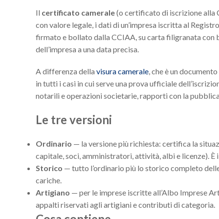
Il
certificato camerale
(o certificato di iscrizione al
con valore legale, i dati di un’impresa iscritta al Regis
firmato e bollato dalla CCIAA, su carta filigranata con bo
dell’impresa a una data precisa.
A differenza della
visura camerale
, che è un documento 
in tutti i casi in cui serve una prova ufficiale dell’iscri
notarili e operazioni societarie, rapporti con la pubblic
Le tre versioni
Ordinario
— la versione più richiesta: certifica la situa
capitale, soci, amministratori, attività, albi e licenze). 
Storico
— tutto l’ordinario più lo storico completo delle
cariche.
Artigiano
— per le imprese iscritte all’Albo Imprese Arti
appalti riservati agli artigiani e contributi di categoria.
Cosa contiene