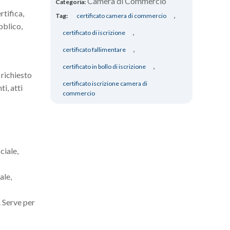
Camera di Commercio
Categoria:
rtifica,
,
Tag:
certificato camera di commercio
bblico,
,
certificato di iscrizione
,
certificato fallimentare
,
certificato in bollo di iscrizione
 richiesto
certificato iscrizione camera di
ti, atti
commercio
ciale,
ale,
. Serve per