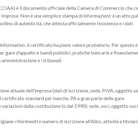
la CCIAA) è il documento ufficiale della Camera di Commercio che ce
tro Imprese. Non è una semplice stampa di informazioni: è un atto pu
llino di autenticità, che attesta ufficialmente l’esistenza e i dati
informativo, il certificato ha pieno valore probatorio. Per questo è
zione: gare d’appalto e bandi pubblici, pratiche bancarie e finanziamen
a amministrazione e i tribunali.
zione attuale dell’impresa (dati di iscrizione, sede, P.IVA, oggetto so
È il certificato standard per banche, PA e gran parte delle gare.
 variazioni dalla costituzione (o dal 1990): sede, soci, oggetto soci
giane: riferimenti e numero di iscrizione all’Albo, attività e titolari