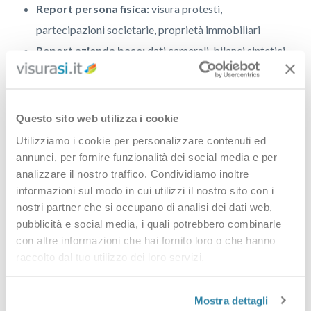
Report persona fisica:
visura protesti,
partecipazioni societarie, proprietà immobiliari
Report azienda base:
dati camerali, bilanci sintetici,
indici di affidabilità
Report azienda completo:
analisi approfondita con
bilanci, esponenti, partecipazioni e immobili
Questo sito web utilizza i cookie
Indagine patrimoniale:
ricerca beni intestati a
Utilizziamo i cookie per personalizzare contenuti ed
persone o società
annunci, per fornire funzionalità dei social media e per
analizzare il nostro traffico. Condividiamo inoltre
Report recupero crediti:
informazioni utili per
informazioni sul modo in cui utilizzi il nostro sito con i
azioni di recupero
nostri partner che si occupano di analisi dei dati web,
pubblicità e social media, i quali potrebbero combinarle
Domande frequenti
con altre informazioni che hai fornito loro o che hanno
raccolto dal tuo utilizzo dei loro servizi.
Qual è la differenza tra un report e una
visura?
Mostra dettagli