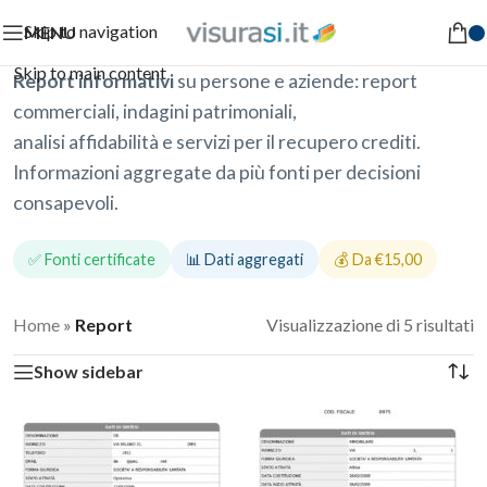
Skip to navigation
MENU
Skip to main content
Report informativi
su persone e aziende: report
commerciali, indagini patrimoniali,
analisi affidabilità e servizi per il recupero crediti.
Informazioni aggregate da più fonti per decisioni
consapevoli.
✅ Fonti certificate
📊 Dati aggregati
💰 Da €15,00
Home
»
Report
Visualizzazione di 5 risultati
Show sidebar