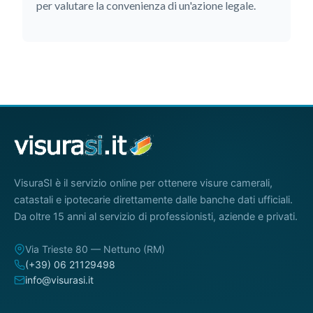
per valutare la convenienza di un'azione legale.
VisuraSI è il servizio online per ottenere visure camerali,
catastali e ipotecarie direttamente dalle banche dati ufficiali.
Da oltre 15 anni al servizio di professionisti, aziende e privati.
Via Trieste 80 — Nettuno (RM)
(+39) 06 21129498
info@visurasi.it