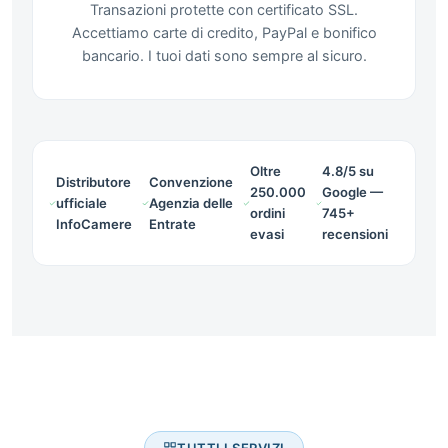
Transazioni protette con certificato SSL.
Accettiamo carte di credito, PayPal e bonifico
bancario. I tuoi dati sono sempre al sicuro.
Oltre
4.8/5 su
Distributore
Convenzione
250.000
Google —
ufficiale
Agenzia delle
ordini
745+
InfoCamere
Entrate
evasi
recensioni