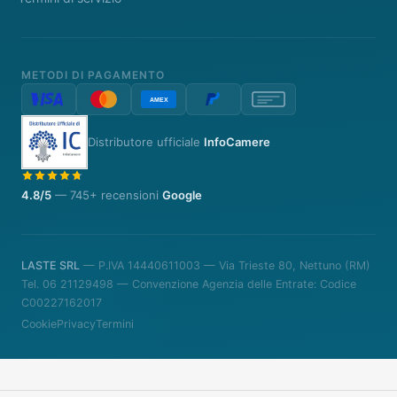
METODI DI PAGAMENTO
Distributore ufficiale
InfoCamere
4.8/5
— 745+ recensioni
Google
LASTE SRL
— P.IVA 14440611003 — Via Trieste 80, Nettuno (RM)
Tel. 06 21129498 — Convenzione Agenzia delle Entrate: Codice
C00227162017
Cookie
Privacy
Termini