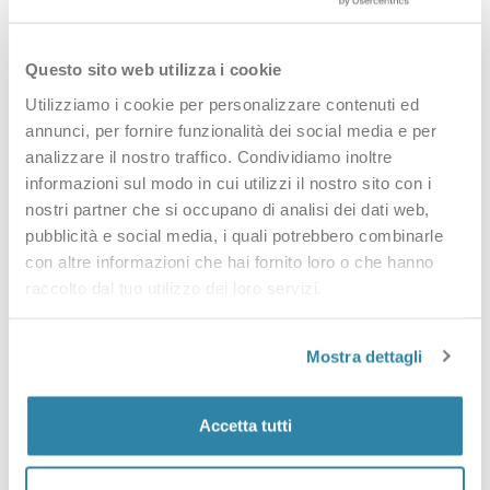
Questo sito web utilizza i cookie
Utilizziamo i cookie per personalizzare contenuti ed
annunci, per fornire funzionalità dei social media e per
analizzare il nostro traffico. Condividiamo inoltre
PERCHÉ SCEGLIERCI
informazioni sul modo in cui utilizzi il nostro sito con i
nostri partner che si occupano di analisi dei dati web,
Perché scegliere VisuraSI
pubblicità e social media, i quali potrebbero combinarle
con altre informazioni che hai fornito loro o che hanno
Da oltre 15 anni al servizio di professionisti,
raccolto dal tuo utilizzo dei loro servizi.
aziende e privati.
Ecco cosa ci distingue.
Mostra dettagli
Accetta tutti