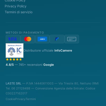
Cookie Policy
Privacy Policy
Termini di servizio
METODI DI PAGAMENTO
Distributore ufficiale
InfoCamere
4.8/5
— 745+ recensioni
Google
LASTE SRL
— P.IVA 14440611003 — Via Trieste 80, Nettuno (RM)
Tel. 06 21129498 — Convenzione Agenzia delle Entrate: Codice
C00227162017
Cookie
Privacy
Termini