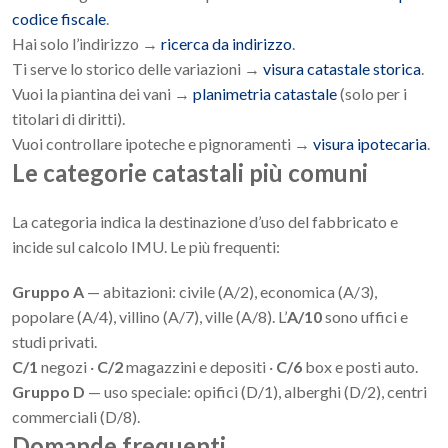
codice fiscale
.
Hai solo l’indirizzo →
ricerca da indirizzo
.
Ti serve lo storico delle variazioni →
visura catastale storica
.
Vuoi la piantina dei vani →
planimetria catastale
(solo per i
titolari di diritti).
Vuoi controllare ipoteche e pignoramenti →
visura ipotecaria
.
Le categorie catastali più comuni
La categoria indica la destinazione d’uso del fabbricato e
incide sul calcolo IMU. Le più frequenti:
Gruppo A
— abitazioni: civile (A/2), economica (A/3),
popolare (A/4), villino (A/7), ville (A/8). L’
A/10
sono uffici e
studi privati.
C/1
negozi ·
C/2
magazzini e depositi ·
C/6
box e posti auto.
Gruppo D
— uso speciale: opifici (D/1), alberghi (D/2), centri
commerciali (D/8).
Domande frequenti