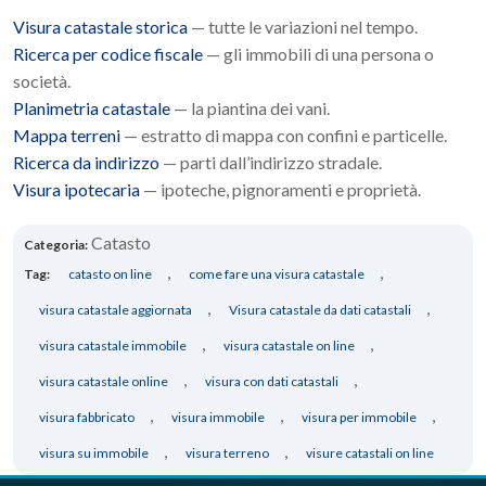
Visura catastale storica
— tutte le variazioni nel tempo.
Ricerca per codice fiscale
— gli immobili di una persona o
società.
Planimetria catastale
— la piantina dei vani.
Mappa terreni
— estratto di mappa con confini e particelle.
Ricerca da indirizzo
— parti dall’indirizzo stradale.
Visura ipotecaria
— ipoteche, pignoramenti e proprietà.
Catasto
Categoria:
,
,
Tag:
catasto on line
come fare una visura catastale
,
,
visura catastale aggiornata
Visura catastale da dati catastali
,
,
visura catastale immobile
visura catastale on line
,
,
visura catastale online
visura con dati catastali
,
,
,
visura fabbricato
visura immobile
visura per immobile
,
,
visura su immobile
visura terreno
visure catastali on line