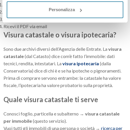
Inserisci i dati dell’immobile
Personalizza
Scegli fabbricato o terreno
Paga con carta, PayPal o bonifico
Ricevi il PDF via email
Visura catastale o visura ipotecaria?
Sono due archivi diversi dell’Agenzia delle Entrate. La
visura
catastale
(dal Catasto) dice com’è fatto l’immobile: dati
tecnici, rendita, intestatari. La
visura ipotecaria
(dalla
Conservatoria) dice di chi è e se ha ipoteche o pignoramenti.
Prima di comprare servono entrambe: la catastale ha valore
fiscale, l’ipotecaria ha valore probatorio sulla proprietà.
Quale visura catastale ti serve
Conosci foglio, particella e subalterno →
visura catastale
per immobile
(questo servizio).
Vuoi tutti gli immobili di una persona o società →
ricerca per