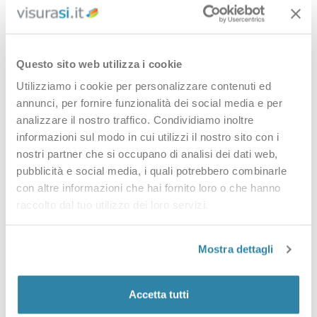
Non sono il numero civico: sono i codici con cui il Catasto
identifica ogni immobile. Ti servono per la richiesta e li trovi
sull’atto di acquisto, su una vecchia visura o sull’F24 dell’IMU.
Questo sito web utilizza i cookie
Foglio
— una porzione del territorio comunale.
Utilizziamo i cookie per personalizzare contenuti ed
Particella
— il singolo terreno o fabbricato dentro il foglio.
annunci, per fornire funzionalità dei social media e per
analizzare il nostro traffico. Condividiamo inoltre
Subalterno
— la singola unità (appartamento, box, cantina)
informazioni sul modo in cui utilizzi il nostro sito con i
dentro il fabbricato.
nostri partner che si occupano di analisi dei dati web,
Non hai questi dati? Puoi partire dal
codice fiscale
pubblicità e social media, i quali potrebbero combinarle
dell’intestatario
oppure dall’
indirizzo
.
con altre informazioni che hai fornito loro o che hanno
Come si richiede
raccolto dal tuo utilizzo dei loro servizi.
Inserisci Provincia, Comune, Foglio, Particella e — per i
Mostra dettagli
fabbricati — Subalterno, paghi e ricevi il PDF via email in pochi
minuti. Niente SPID e niente registrazione obbligatoria; il
Accetta tutti
documento resta anche nella tua area riservata.