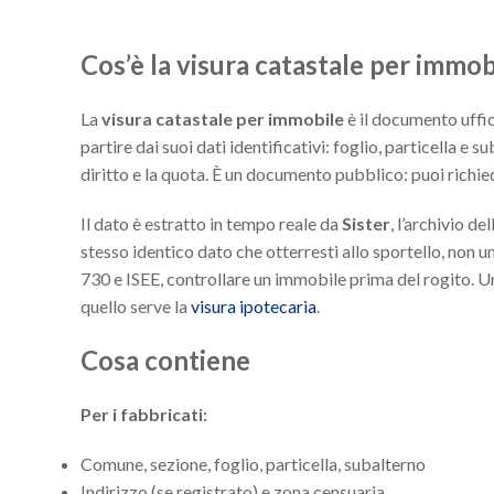
Cos’è la visura catastale per immob
La
visura catastale per immobile
è il documento uffic
partire dai suoi dati identificativi: foglio, particella e s
diritto e la quota. È un documento pubblico: puoi richie
Il dato è estratto in tempo reale da
Sister
, l’archivio d
stesso identico dato che otterresti allo sportello, non 
730 e ISEE, controllare un immobile prima del rogito. Un
quello serve la
visura ipotecaria
.
Cosa contiene
Per i fabbricati:
Comune, sezione, foglio, particella, subalterno
Indirizzo (se registrato) e zona censuaria