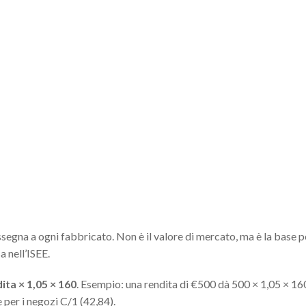
 assegna a ogni fabbricato. Non è il valore di mercato, ma è la base 
a nell’ISEE.
ita × 1,05 × 160
. Esempio: una rendita di €500 dà 500 × 1,05 × 16
e per i negozi C/1 (42,84).