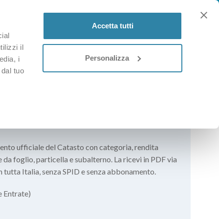
Accetta tutti
ial
ACCEDI / REGISTRATI
0
lizzi il
Personalizza
edia, i
 dal tuo
ento ufficiale del Catasto con categoria, rendita
 da foglio, particella e subalterno. La ricevi in PDF via
 in tutta Italia, senza SPID e senza abbonamento.
e Entrate)