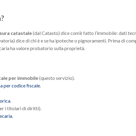
a?
isura catastale
(dal Catasto) dice com’è fatto l’immobile: dati tecn
atoria) dice di chi è e se ha ipoteche o pignoramenti. Prima di co
caria ha valore probatorio sulla proprietà.
tale per immobile
(questo servizio).
ca per codice fiscale
.
torica
.
r i titolari di diritti).
ecaria
.