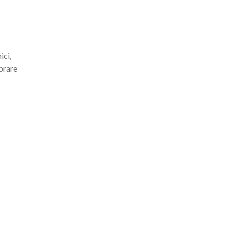
ici,
mprare