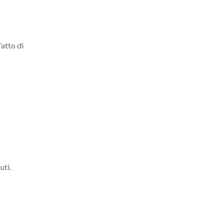
’atto di
uti.