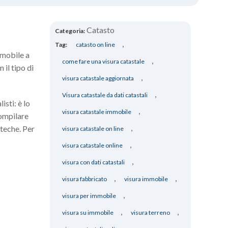
Catasto
Categoria:
,
Tag:
catasto on line
mmobile a
,
come fare una visura catastale
 il tipo di
,
visura catastale aggiornata
,
Visura catastale da dati catastali
isti: è lo
,
visura catastale immobile
compilare
,
oteche. Per
visura catastale on line
,
visura catastale online
,
visura con dati catastali
,
,
visura fabbricato
visura immobile
,
visura per immobile
,
,
visura su immobile
visura terreno