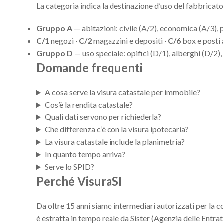
La categoria indica la destinazione d’uso del fabbricato 
Gruppo A
— abitazioni: civile (A/2), economica (A/3), pop
C/1
negozi ·
C/2
magazzini e depositi ·
C/6
box e posti 
Gruppo D
— uso speciale: opifici (D/1), alberghi (D/2)
Domande frequenti
A cosa serve la visura catastale per immobile?
Cos’è la rendita catastale?
Quali dati servono per richiederla?
Che differenza c’è con la visura ipotecaria?
La visura catastale include la planimetria?
In quanto tempo arriva?
Serve lo SPID?
Perché VisuraSI
Da oltre 15 anni siamo intermediari autorizzati per la c
è estratta in tempo reale da Sister (Agenzia delle Entrate