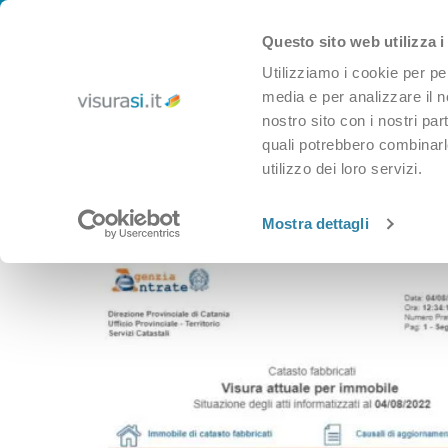
CHI SIAMO
IL BLOG DI VISURASI
SUPPORTO
CONTATTACI
Skip to navigation
Questo sito web utilizza i
Skip to main content
Utilizziamo i cookie per pe
media e per analizzare il no
nostro sito con i nostri par
quali potrebbero combinarle
utilizzo dei loro servizi.
CAMERA DI COMMERCIO
CATASTO
CONSERVATORIA
Home
»
Catasto
»
Visura Catastale
Mostra dettagli