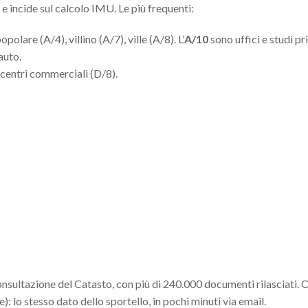
e incide sul calcolo IMU. Le più frequenti:
olare (A/4), villino (A/7), ville (A/8). L’
A/10
sono uffici e studi pri
auto.
, centri commerciali (D/8).
onsultazione del Catasto, con più di 240.000 documenti rilasciati. 
): lo stesso dato dello sportello, in pochi minuti via email.