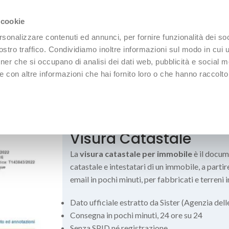
 cookie
rsonalizzare contenuti ed annunci, per fornire funzionalità dei soc
stro traffico. Condividiamo inoltre informazioni sul modo in cui uti
tner che si occupano di analisi dei dati web, pubblicità e social m
 con altre informazioni che hai fornito loro o che hanno raccolto
REPORT
ABBONAMENTI
🔐 Area Abbonati
Visura Catastale
La
visura catastale per immobile
è il docum
catastale e intestatari di un immobile, a partire
email in pochi minuti, per fabbricati e terreni
Dato ufficiale estratto da Sister (Agenzia dell
Consegna in pochi minuti, 24 ore su 24
Senza SPID né registrazione