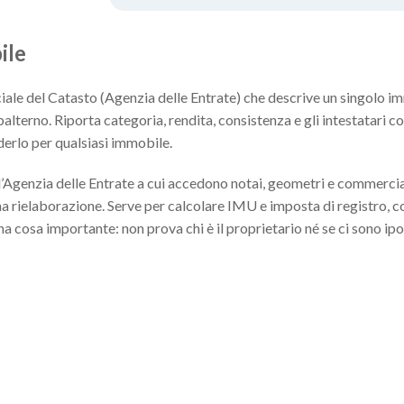
ile
iale del Catasto (Agenzia delle Entrate) che descrive un singolo i
ubalterno. Riporta categoria, rendita, consistenza e gli intestatari con
derlo per qualsiasi immobile.
ell’Agenzia delle Entrate a cui accedono notai, geometri e commercial
una rielaborazione. Serve per calcolare IMU e imposta di registro, 
a cosa importante: non prova chi è il proprietario né se ci sono ip