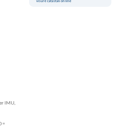
visure catastali on line
per IMU,
0 =