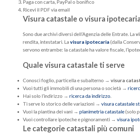
Paga con carta, PayPal o bonifico
Ricevi il PDF via email
Visura catastale o visura ipotecari
Sono due archivi diversi dell’Agenzia delle Entrate. La
v
rendita, intestatari. La
visura ipotecaria
(dalla Conserv
servono entrambe: la catastale ha valore fiscale, l’ipote
Quale visura catastale ti serve
Conosci foglio, particella e subalterno →
visura catas
Vuoi tutti gli immobili di una persona o società →
ricer
Hai solo l’indirizzo →
ricerca da indirizzo
.
Ti serve lo storico delle variazioni →
visura catastale s
Vuoi la piantina dei vani →
planimetria catastale
(solo pe
Vuoi controllare ipoteche e pignoramenti →
visura ipot
Le categorie catastali più comuni