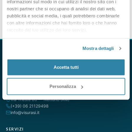
informazioni sul modo in cui utilizzi il nostro sito con i
nostri partner che si occupano di analisi dei dati web,
pubblicità e social media, i quali potrebbero combinarle
con altre informazioni che hai fornito loro o che hanno
raccolto dal tuo utilizzo dei loro servizi.
Mostra dettagli
Accetta tutti
VisuraSI è il servizio online per ottenere visure camerali,
catastali e ipotecarie direttamente dalle banche dati ufficiali.
Da oltre 15 anni al servizio di professionisti, aziende e privati.
Personalizza
Via Trieste 80 — Nettuno (RM)
(+39) 06 21129498
info@visurasi.it
SERVIZI