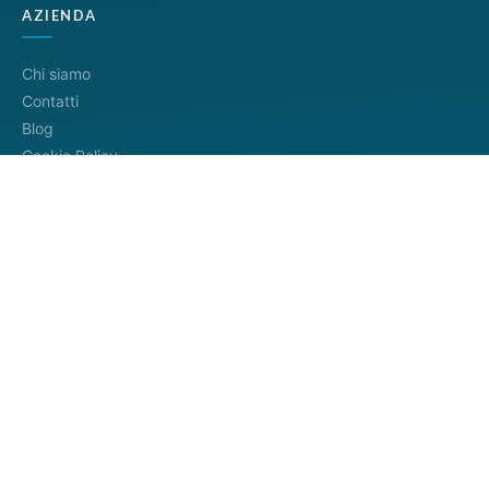
AZIENDA
Chi siamo
Contatti
Blog
Cookie Policy
Privacy Policy
Termini di servizio
METODI DI PAGAMENTO
Distributore ufficiale
InfoCamere
4.8/5
— 745+ recensioni
Google