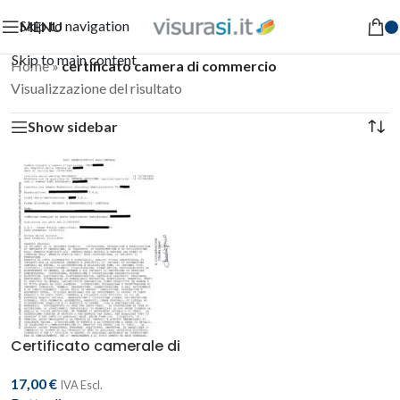
Skip to navigation
MENU
Skip to main content
Home
»
certificato camera di commercio
Visualizzazione del risultato
Show sidebar
Certificato camerale di
iscrizione alla CCIAA
17,00
€
IVA Escl.