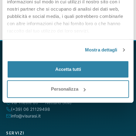
informazioni sul modo in cui utilizzi il nostro sito con i
nostri partner che si occupano di analisi dei dati web,
pubblicità e social media, i quali potrebbero combinarle
con altre informazioni che hai fornito loro o che hanno
raccolto dal tuo utilizzo dei loro servizi.
Mostra dettagli
Accetta tutti
VisuraSI è il servizio online per ottenere visure camerali,
catastali e ipotecarie direttamente dalle banche dati ufficiali.
Da oltre 15 anni al servizio di professionisti, aziende e privati.
Personalizza
Via Trieste 80 — Nettuno (RM)
(+39) 06 21129498
info@visurasi.it
SERVIZI