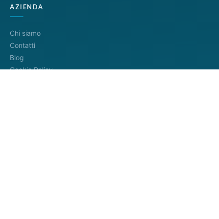
AZIENDA
Chi siamo
Contatti
Blog
Cookie Policy
Privacy Policy
Termini di servizio
METODI DI PAGAMENTO
Distributore ufficiale
InfoCamere
4.8/5
— 745+ recensioni
Google