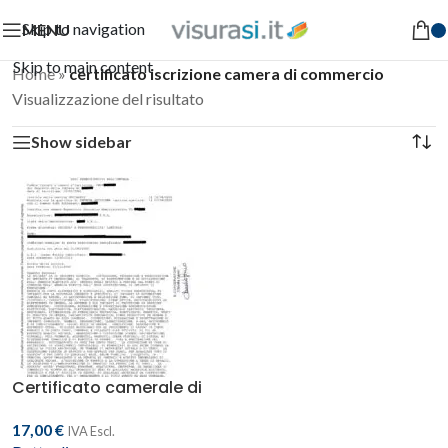
Skip to navigation
MENU
Skip to main content
Home
»
certificato iscrizione camera di commercio
Visualizzazione del risultato
Show sidebar
Certificato camerale di
iscrizione alla CCIAA
17,00
€
IVA Escl.