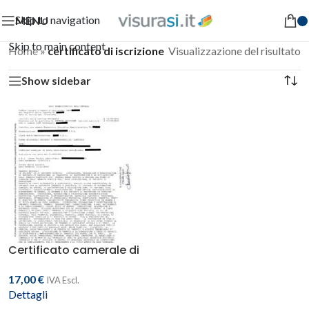
Skip to navigation
MENU
Skip to main content
Home
»
certificato di iscrizione
Visualizzazione del risultato
Show sidebar
Certificato camerale di
iscrizione alla CCIAA
17,00
€
IVA Escl.
Dettagli