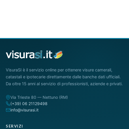
VisuraSI è il servizio online per ottenere visure camerali,
catastali e ipotecarie direttamente dalle banche dati ufficiali.
Da oltre 15 anni al servizio di professionisti, aziende e privati.
Via Trieste 80 — Nettuno (RM)
(+39) 06 21129498
info@visurasi.it
SERVIZI