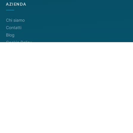
AZIENDA
Chi siamo
Contatti
Blog
Cookie Policy
Privacy Policy
Termini di servizio
METODI DI PAGAMENTO
Distributore ufficiale
InfoCamere
4.8/5
— 745+ recensioni
Google