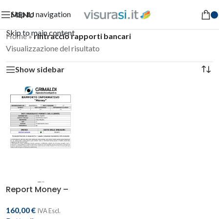
Skip to navigation
MENU
Skip to main content
Home
»
rintraccio rapporti bancari
Visualizzazione del risultato
Show sidebar
Report Money –
Rintraccio conti corrente
e rapporti bancari
160,00
€
IVA Escl.