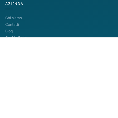
AZIENDA
Chi siamo
Contatti
Blog
Cookie Policy
Privacy Policy
Termini di servizio
METODI DI PAGAMENTO
Distributore ufficiale
InfoCamere
4.8/5
— 745+ recensioni
Google