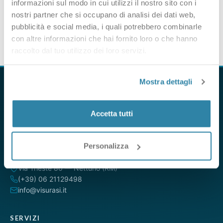
informazioni sul modo in cui utilizzi il nostro sito con i
nostri partner che si occupano di analisi dei dati web,
pubblicità e social media, i quali potrebbero combinarle
con altre informazioni che hai fornito loro o che hanno
raccolto dal tuo utilizzo dei loro servizi.
Mostra dettagli
Accetta tutti
VisuraSI è il servizio online per ottenere visure camerali,
catastali e ipotecarie direttamente dalle banche dati ufficiali.
Da oltre 15 anni al servizio di professionisti, aziende e privati.
Personalizza
Via Trieste 80 — Nettuno (RM)
(+39) 06 21129498
info@visurasi.it
SERVIZI