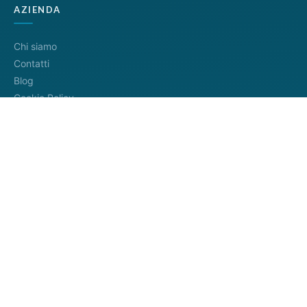
AZIENDA
Chi siamo
Contatti
Blog
Cookie Policy
Privacy Policy
Termini di servizio
METODI DI PAGAMENTO
Distributore ufficiale
InfoCamere
4.8/5
— 745+ recensioni
Google