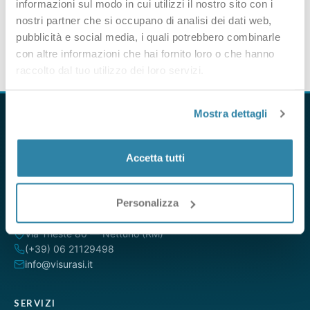
informazioni sul modo in cui utilizzi il nostro sito con i
nostri partner che si occupano di analisi dei dati web,
pubblicità e social media, i quali potrebbero combinarle
con altre informazioni che hai fornito loro o che hanno
raccolto dal tuo utilizzo dei loro servizi.
Mostra dettagli
Accetta tutti
VisuraSI è il servizio online per ottenere visure camerali,
catastali e ipotecarie direttamente dalle banche dati ufficiali.
Da oltre 15 anni al servizio di professionisti, aziende e privati.
Personalizza
Via Trieste 80 — Nettuno (RM)
(+39) 06 21129498
info@visurasi.it
SERVIZI