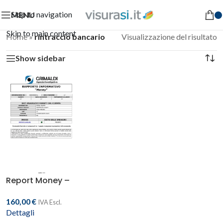
Skip to navigation
MENU
Skip to main content
Home
»
rintraccio bancario
Visualizzazione del risultato
Show sidebar
Report Money –
Rintraccio conti corrente
e rapporti bancari
160,00
€
IVA Escl.
Dettagli