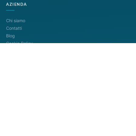
AZIENDA
Chi siamo
Contatti
Blog
Cookie Policy
Privacy Policy
Termini di servizio
METODI DI PAGAMENTO
Distributore ufficiale
InfoCamere
4.8/5
— 745+ recensioni
Google