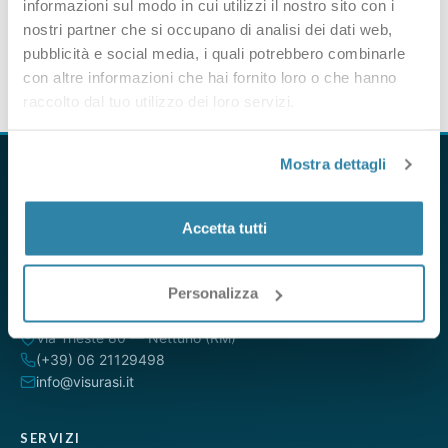
informazioni sul modo in cui utilizzi il nostro sito con i
nostri partner che si occupano di analisi dei dati web,
pubblicità e social media, i quali potrebbero combinarle
con altre informazioni che hai fornito loro o che hanno
raccolto dal tuo utilizzo dei loro servizi.
Mostra dettagli
Accetta tutti
VisuraSI è il servizio online per ottenere visure camerali,
catastali e ipotecarie direttamente dalle banche dati ufficiali.
Da oltre 15 anni al servizio di professionisti, aziende e privati.
Personalizza
Via Trieste 80 — Nettuno (RM)
(+39) 06 21129498
info@visurasi.it
SERVIZI