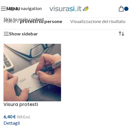
Skip to navigation
MENU
Skip to main content
Home
»
protesti su persone
Visualizzazione del risultato
Show sidebar
Visura protesti
6,40
€
IVA Escl.
Dettagli