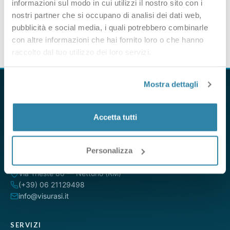
informazioni sul modo in cui utilizzi il nostro sito con i
nostri partner che si occupano di analisi dei dati web,
pubblicità e social media, i quali potrebbero combinarle
con altre informazioni che hai fornito loro o che hanno
raccolto dal tuo utilizzo dei loro servizi.
Mostra dettagli
Accetta tutti
VisuraSI è il servizio online per ottenere visure camerali,
catastali e ipotecarie direttamente dalle banche dati ufficiali.
Da oltre 15 anni al servizio di professionisti, aziende e privati.
Personalizza
Via Trieste 80 — Nettuno (RM)
(+39) 06 21129498
info@visurasi.it
SERVIZI