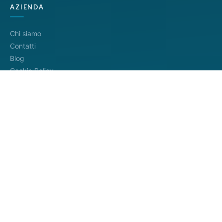
AZIENDA
Chi siamo
Contatti
Blog
Cookie Policy
Privacy Policy
Termini di servizio
METODI DI PAGAMENTO
Distributore ufficiale
InfoCamere
4.8/5
— 745+ recensioni
Google