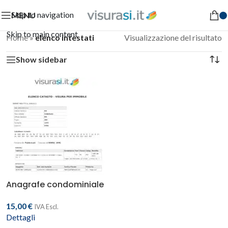
Skip to navigation
MENU
Skip to main content
Home
»
elenco intestati
Visualizzazione del risultato
Show sidebar
Anagrafe condominiale
elenco intestatari
15,00
€
IVA Escl.
Dettagli