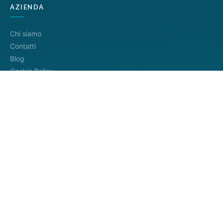
AZIENDA
Chi siamo
Contatti
Blog
Cookie Policy
Privacy Policy
Termini di servizio
METODI DI PAGAMENTO
Distributore ufficiale
InfoCamere
4.8/5
— 745+ recensioni
Google