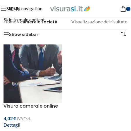
Skip to navigation
MENU
Skip to main content
Home
»
camerale società
Visualizzazione del risultato
Show sidebar
Visura camerale online
4,02
€
IVA Escl.
Dettagli