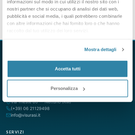
informazioni sul modo in cui utilizzi il nostro sito con i
nostri partner che si occupano di analisi dei dati web,
pubblicità e social media, i quali potrebbero combinarle
con altre informazioni che hai fornito loro o che hanno
raccolto dal tuo utilizzo dei loro servizi.
Mostra dettagli
Accetta tutti
VisuraSI è il servizio online per ottenere visure camerali,
catastali e ipotecarie direttamente dalle banche dati ufficiali.
Da oltre 15 anni al servizio di professionisti, aziende e privati.
Personalizza
Via Trieste 80 — Nettuno (RM)
(+39) 06 21129498
info@visurasi.it
SERVIZI