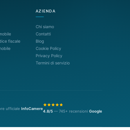
AZIENDA
Chi siamo
mobile
Contatti
ice fiscale
Blog
mobile
Cookie Policy
Privacy Policy
Termini di servizio
ore ufficiale
InfoCamere
4.8/5
— 745+ recensioni
Google