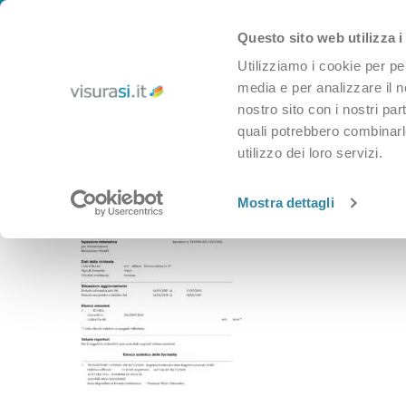
CHI SIAMO
IL BLOG DI VISURASI
SUPPORTO
CONTATTACI
Skip to navigation
Questo sito web utilizza i
Skip to main content
Utilizziamo i cookie per pe
media e per analizzare il no
nostro sito con i nostri par
quali potrebbero combinarle
utilizzo dei loro servizi.
CAMERA DI COMMERCIO
CATASTO
CONSERVATORIA
Home
»
visura conservatoria su società
Mostra dettagli