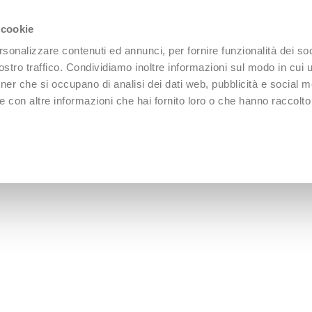
 cookie
rsonalizzare contenuti ed annunci, per fornire funzionalità dei soc
stro traffico. Condividiamo inoltre informazioni sul modo in cui uti
tner che si occupano di analisi dei dati web, pubblicità e social m
 con altre informazioni che hai fornito loro o che hanno raccolto
REPORT
ABBONAMENTI
🔐 Area Abbonati
Show
9
24
36