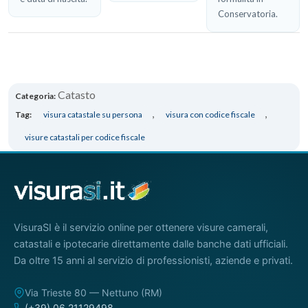
Conservatoria.
Catasto
Categoria:
,
,
Tag:
visura catastale su persona
visura con codice fiscale
visure catastali per codice fiscale
VisuraSI è il servizio online per ottenere visure camerali,
catastali e ipotecarie direttamente dalle banche dati ufficiali.
Da oltre 15 anni al servizio di professionisti, aziende e privati.
Via Trieste 80 — Nettuno (RM)
(+39) 06 21129498