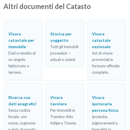
Altri documenti del Catasto
Visura
Storica per
Visura
catastale per
soggetto
catastale
immobile
nazionale
Tutti gli immobili
Dati e rendita di
posseduti —
Set di visure
un singolo
attuali e ceduti.
provinciali in
fabbricato o
formato ufficiale
terreno.
completo.
Ricerca con
Visura
Visura
dati anagrafici
tavolare
ipotecaria
persona fisica
Senza codice
Per immobili in
fiscale, con
Trentino-Alto
Ipoteche,
nome, cognome
Adige e Trieste.
pignoramenti e
e data di nascita.
formalità in