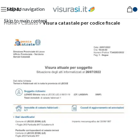
Skip to navigation
MENU
Skip to main content
Home
»
Catasto
»
Visura catastale per codice fiscale