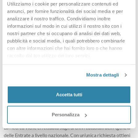
Utilizziamo i cookie per personalizzare contenuti ed
annunci, per fornire funzionalità dei social media e per
2
analizzare il nostro traffico. Condividiamo inoltre
Paga online
informazioni sul modo in cui utilizzi il nostro sito con i
nostri partner che si occupano di analisi dei dati web,
Carta, PayPal, bonifico
pubblicità e social media, i quali potrebbero combinarle
con altre informazioni che hai fornito loro o che hanno
3
raccolto dal tuo utilizzo dei loro servizi.
Ricevi il PDF
Mostra dettagli
Via email + area riservata
Accetta tutti
Copertura nazionale e limiti
Personalizza
La ricerca viene effettuata sugli archivi catastali dell’Agenzia
delle Entrate a livello nazionale. Con un’unica richiesta ottieni