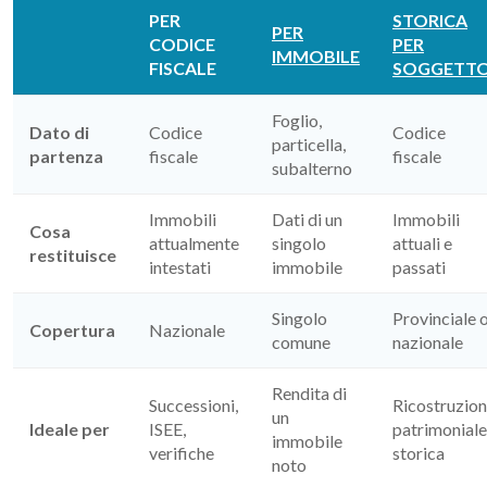
PER
STORICA
PER
CODICE
PER
IMMOBILE
FISCALE
SOGGETT
Foglio,
Dato di
Codice
Codice
particella,
partenza
fiscale
fiscale
subalterno
Immobili
Dati di un
Immobili
Cosa
attualmente
singolo
attuali e
restituisce
intestati
immobile
passati
Singolo
Provinciale 
Copertura
Nazionale
comune
nazionale
Rendita di
Successioni,
Ricostruzio
un
Ideale per
ISEE,
patrimoniale
immobile
verifiche
storica
noto